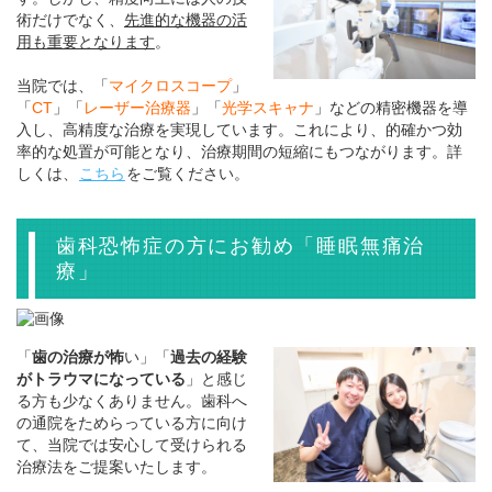
術だけでなく、
先進的な機器の活
用も重要となります
。
当院では、「
マイクロスコープ
」
「
CT
」「
レーザー治療器
」「
光学スキャナ
」などの精密機器を導
入し、高精度な治療を実現しています。これにより、的確かつ効
率的な処置が可能となり、治療期間の短縮にもつながります。詳
しくは、
こちら
をご覧ください。
歯科恐怖症の方にお勧め「睡眠無痛治
療」
「
歯の治療が怖
い」「
過去の経験
がトラウマになっている
」と感じ
る方も少なくありません。歯科へ
の通院をためらっている方に向け
て、当院では安心して受けられる
治療法をご提案いたします。