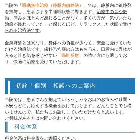
当院の「
睡眠無痛治療（静脈内鎮静法）
」では、静脈内に鎮静剤
を投与し、患者さまを半睡眠状態に導きます。
治療中の音や振
動、痛みをほとんど感じることがなく、多くの方が「気づいたら
治療が終わっていた」と感じるほど、リラックスした状態で受け
られる治療法です
。
全身麻酔とは異なり、身体への負担が少なく、安全に受けていた
だける治療法です。歯科恐怖症の方はもちろん、口腔内に異物が
入ると吐き気を感じやすい「
嘔吐反射
」の強い方にも適してお
り、快適に治療を受けていただけます。
初診「個別」相談へのご案内
当院では、患者さんが抱えていらっしゃるお口のお悩みや疑問・
不安などにお応えする機会を設けております。どんなことでも構
いませんので、私たちにお話ししていただけたらと思います。
ご興味がある方は
お問い合わせ
ください。
料金体系
料金体系は
料金表
をご参照ください。