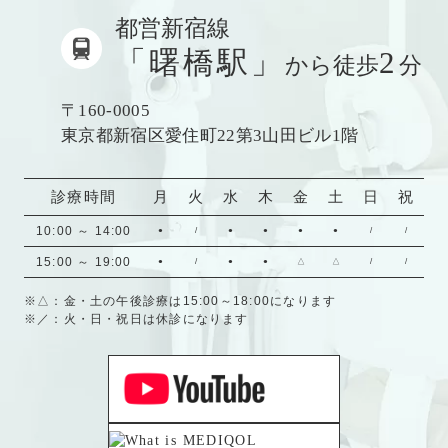
都営新宿線
「曙橋駅」
2
から徒歩
分
〒160-0005
東京都新宿区愛住町22第3山田ビル1階
診療時間
月
火
水
木
金
土
日
祝
10:00 ～ 14:00
●
/
●
●
●
●
/
/
15:00 ～ 19:00
●
/
●
●
△
△
/
/
※△：金・土の午後診療は15:00～18:00になります
※／：火・日・祝日は休診になります