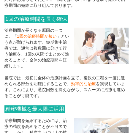
療期間の短縮に取り組んでおります。
1回の治療時間を長く確保
治療期間が長くなる原因の一つ
に、「
1回の治療時間が短い
」とい
う点が挙げられます。短期集中治
療では、
通常は複数回に分けて行
う治療を、1回の来院でまとめて進
めることで、全体の治療期間を短
縮します
。
当院では、最初に全体の治療計画を立て、複数の工程を一度に進
められる部分を明確にすることで、
効率的な治療
を実現していま
す。これにより、通院回数を抑えながら、スムーズに治療を進め
ることが可能です。
精密機械を最大限に活用
治療期間を短縮するためには、治
療の精度を高めることが不可欠で
す。しかし、精度向上には人の技