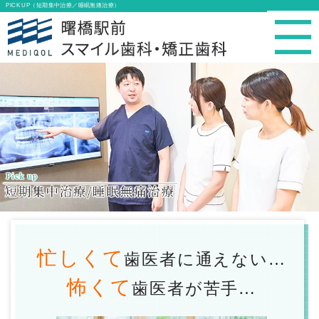
PICK UP（短期集中治療／睡眠無痛治療）
忙しくて
歯医者に通えない…
怖くて
歯医者が苦手…