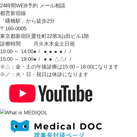
24
時間WEB予約
メール相談
都営新宿線
「曙橋駅」
から徒歩
2
分
〒160-0005
東京都新宿区愛住町22第3山田ビル1階
診療時間
月
火
水
木
金
土
日
祝
10:00 ～ 14:00
●
/
●
●
●
●
/
/
15:00 ～ 19:00
●
/
●
●
△
△
/
/
※△：金・土の午後診療は15:00～18:00になります
※／：火・日・祝日は休診になります