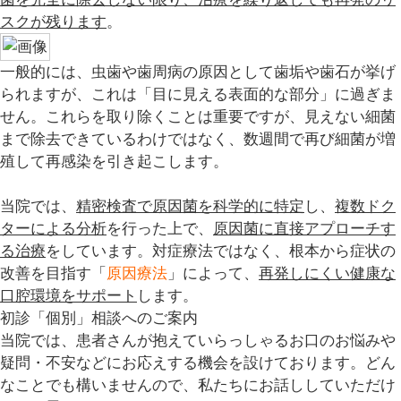
スクが残ります
。
一般的には、虫歯や歯周病の原因として歯垢や歯石が挙げ
られますが、これは「目に見える表面的な部分」に過ぎま
せん。これらを取り除くことは重要ですが、見えない細菌
まで除去できているわけではなく、数週間で再び細菌が増
殖して再感染を引き起こします。
当院では、
精密検査で原因菌を科学的に特定
し、
複数ドク
ターによる分析
を行った上で、
原因菌に直接アプローチす
る治療
をしています。対症療法ではなく、根本から症状の
改善を目指す「
原因療法
」によって、
再発しにくい健康な
口腔環境をサポート
します。
初診「個別」相談へのご案内
当院では、患者さんが抱えていらっしゃるお口のお悩みや
疑問・不安などにお応えする機会を設けております。どん
なことでも構いませんので、私たちにお話ししていただけ